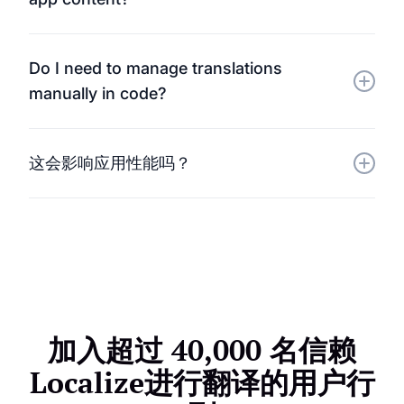
置。
是的。Localize 旨在处理像Localize这样的动态框架，
Do I need to manage translations
确保您的组件、路由和 SPA 内容都能被检测到并翻
manually in code?
译。
不。翻译是在Localize面板中管理的。一旦获得批准，
这会影响应用性能吗？
它们就会自动部署到您的Vue.js应用中，无需重新部
署。
不。Localize的设计轻巧快速，确保您的多语言Vue.js
应用运行流畅，与以前一样出色。
加入超过 40,000 名信赖
Localize进行翻译的用户行