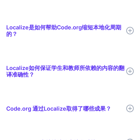
Localize是如何帮助Code.org缩短本地化周期
的？
Localize帮助 Code.org 将 AI 翻译、有针对性的人工审核、上下
文编辑、词汇表支持和实时发布整合到一个本地化工作流程中。
Localize如何保证学生和教师所依赖的内容的翻
译准确性？
所有译文在发布前都会经过人工审核。审核人员会在实际页面中查
看译文的上下文，因此他们能够像发现语气不当的句子一样轻松地
发现翻译错误的编码术语。共享的词汇表确保了“循环”和“函数”等
Code.org 通过Localize取得了哪些成果？
词语在 Code.org 支持的所有 29 种语言中保持一致。
Code.org 将本地化周期缩短了 50% 以上，消除了发布延迟，并
提高了数千个课程的跨语言一致性。