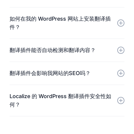
使用像Localize这样的网站翻译插件来管理您的
如何在我的 WordPress 网站上安装翻译插
WordPress 网站有很多好处。它可以让您的内容翻译
件？
成多种语言，从而触达更广泛的受众，提升用户参与度
和满意度。此外，它还能简化整个流程，让您无需掌握
在 WordPress 网站上安装Localize翻译插件只需几个
高深的技术即可管理和更新翻译。这有助于改善用户体
翻译插件能否自动检测和翻译内容？
简单的步骤。首先，登录 WordPress 管理后台，然后
验，并显著扩大您的全球影响力。
进入“插件”部分。点击“添加新插件”，搜索
是的，WordPress 的Localize翻译插件可以自动检测
“localize”。找到“Localize - 网站翻译集成”插件后，
翻译插件会影响我网站的SEO吗？
WordPress 网站上的新增和更新内容。此功能可确保
点击“立即安装”，然后点击“启用”。启用后，前往
所有内容（包括新文章和页面）都被识别并发送到
WordPress 控制面板中的Localize插件设置，输入您
像Localize这样的翻译插件可以对网站的 SEO 产生积
Localize控制面板进行翻译。之后，您可以选择使用
Localize 的 WordPress 翻译插件安全性如
的Localize项目密钥。保存更改后，您的 WordPress
极影响。通过将内容翻译成多种语言，您可以针对本地
AI 翻译、人工翻译或两者结合的方式来翻译您的内
何？
网站将连接到您的Localize帐户。访问您网站上新语言
搜索引擎进行优化，从而提高在不同地区的曝光度。
容。
的页面，即可将内容发送到Localize控制面板进行翻译
LocalizeLocalize帮助创建网站的本地化版本，这些版
Localize将数据安全放在首位，采用先进的加密和安全
管理。
本会被搜索引擎收录，从而吸引来自不同语言市场的更
协议来保护您的信息。翻译插件遵循行业标准的安全规
多自然流量。这不仅能提升网站的整体搜索引擎排名，