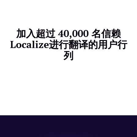
范，确保您的数据始终保密，免受未经授权的访问。我
还能帮助您吸引多元化的受众群体。
们对安全性的承诺意味着您可以信赖Localize ，我们
会以最高级别的谨慎处理您的翻译项目和敏感信息。
加入超过 40,000 名信赖
Localize进行翻译的用户行
列