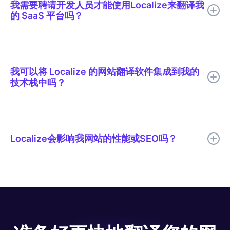
我需要聘请开发人员才能使用Localize来翻译我
译所需的功能和集成。像Localize这样的网站翻译软件可以直接集
的 SaaS 平台吗？
成到您的网站中，自动执行翻译流程，实时同步内容，并确保跨语
言的一致性。
不，您无需开发人员即可使用Localize进行网站翻译。我们的平台
设计简洁易用，易于集成，Localize您不具备任何技术专长也能轻
松管理翻译。Localize 通过自动化翻译工作流程，与 SaaS 平台无
我可以将 Localize 的网站翻译软件集成到我的
缝协作。无论您是翻译文本、动态内容、图像还是其他类型的内
技术栈中吗？
容，只需简单的设置即可完成，从而节省开发人员的时间和资源。
是的，只要您的技术允许安装JavaScript，Localize 的网站翻译软
件就能轻松与您现有的技术栈集成。这种灵活性确保您的网站翻译
工作流程高效流畅，而不会对您现有的系统造成任何干扰。
Localize会影响我网站的性能或SEO吗？
不，Localize 的网站翻译软件旨在将对您网站性能或 SEO 的影响
降至最低。我们的平台可针对多种语言优化您的网站，提升跨区域
的 SEO 效果，并在保持快速加载速度的同时，提高您网站在搜索
引擎结果中的可见度和排名。