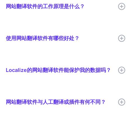
问网站，从而提升用户体验、互动度和转化率。网站翻译不仅仅是
网站翻译软件的工作原理是什么？
简单的文本翻译，还需要进行文化适应，使内容符合当地受众的偏
好和期望。
网站翻译软件帮助企业将网站内容翻译成多种语言。许多解决方案
需要手动处理文件，而另一些则从网站提取文本，使用人工智能翻
译或人工审核翻译，然后将翻译后的内容整合回网站。网站翻译软
使用网站翻译软件有哪些好处？
件简化了翻译管理，帮助企业快速且经济高效地扩展翻译规模。
网站翻译软件为希望拓展业务范围的企业提供了诸多优势。它能够
自动将内容翻译成多种语言，从而节省时间并减少人工干预。通过
确保翻译的一致性和高质量，它可以提升用户体验和用户参与度，
Localize的网站翻译软件能保护我的数据吗？
进而提高转化率。此外，网站翻译软件还能简化内容管理，使多语
言网站的维护和更新更加便捷。
Localize 的网站翻译软件采用强大的安全措施来保护您的数据。我
们优先考虑您的隐私，并确保所有翻译内容都得到安全处理。我们
的平台使用加密技术来保护敏感信息，并符合行业标准以维护数据
网站翻译软件与人工翻译或插件有何不同？
完整性。使用Localize，您可以放心地翻译您的网站内容，而无需
担心损害您的业务或客户数据的安全。
网站翻译软件不同于人工翻译或插件，因为它能够自动翻译网站内
容，速度更快、更一致、可扩展性更强。人工翻译需要人工干预才
能更新或添加新内容。插件虽然提供翻译功能，但通常缺乏持续翻