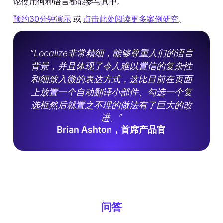
论使用何种语言都能参与其中。
预约30分钟演示
或
点击此处阅读更多案例研究
。
“Localize非常精细，能够尊重人们的语言
背景，并且体现了令人难以置信的复杂性
和细致入微的表达方式，这比目前在页面
上放置一个自动翻译小部件、勾选一个复
选框然后就置之不理的做法有了巨大的改
进。”
Brian Ashton，首席产品官
问答