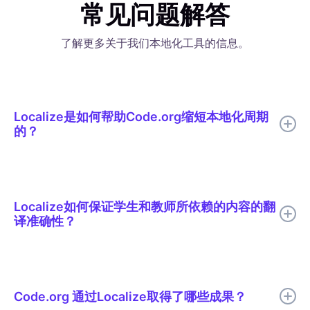
常见问题解答
了解更多关于我们本地化工具的信息。
Localize是如何帮助Code.org缩短本地化周期
的？
Localize帮助 Code.org 将 AI 翻译、有针对性的人工审核、上下
文编辑、词汇表支持和实时发布整合到一个本地化工作流程中。
Localize如何保证学生和教师所依赖的内容的翻
译准确性？
所有译文在发布前都会经过人工审核。审核人员会在实际页面中查
看译文的上下文，因此他们能够像发现语气不当的句子一样轻松地
发现翻译错误的编码术语。共享的词汇表确保了“循环”和“函数”等
Code.org 通过Localize取得了哪些成果？
词语在 Code.org 支持的所有 29 种语言中保持一致。