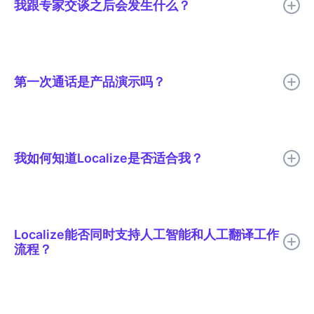
我跟专家交谈之后会发生什么？
司所需的方案截然不同。量身定制的定价意味着您的方案将准确反
映您的团队使用Localize 的方式。我们建议您与本地化专家联系，
获取根据您团队具体需求定制的报价。
与本地化专家沟通后，他们会了解您的目标、当前工作流程、技术
环境以及本地化方面遇到的挑战。基于此次沟通，他们会根据您团
队的实际需求，推荐明确的下一步方案：量身定制的平台演示、实
第一次通话是产品演示吗？
施方案探讨或价格洽谈。
不，第一次通话并非产品演示，而是关于产品契合度的对话，重点
在于您的目标和技术配置。LocalizeLocalize可能会带您了解平台
的相关功能，但在提出任何后续建议之前，首先要了解您的团队需
我如何知道Localize是否适合我？
要什么。
如果您的团队需要工作流程控制、上下文审核和治理，并且本地化
对业务的重要性日益凸显，那么Localize就是您的理想之选。它专
为管理跨多种语言的网站或 Web 应用程序的团队而设计，尤其适
Localize能否同时支持人工智能和人工翻译工作
合那些不仅需要平台本身，还需要实施指导和持续支持的情况。
流程？
是的， Localize同时支持 AI 和人工翻译工作流程，而且大多数客
户都会将两者结合使用。AI 辅助翻译可以加快初稿速度，而人工