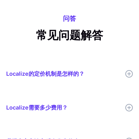
问答
常见问题解答
Localize的定价机制是怎样的？
Localize定价取决于本地化项目的规模和复杂程度，例如内容量、
页面浏览量、语言数量以及工作流程要求（如审核步骤和审批）。
由于不同团队的需求差异很大，运营一个静态网站的公司与管理一
Localize需要多少费用？
个支持 10 种语言的 Web 应用程序的公司，其付费方式截然不
同。实施和支持需求也是影响定价的因素。
Localize 的定价是量身定制的，因为本地化需求会因团队、技术配
置、内容量和部署复杂程度而异。运营一个静态网站的公司需要的
方案与管理一个包含 10 种语言且审批流程严格的 Web 应用的公