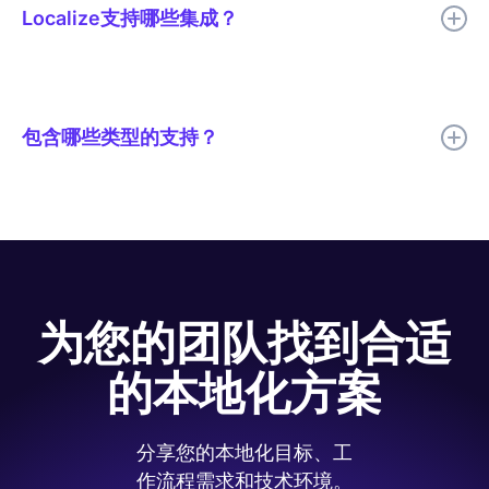
审校则能捕捉到 AI 单独使用时可能遗漏的细微差别、品牌调性和
Localize支持哪些集成？
市场特定语境。工作流程控制功能可以让您的团队精确地决定每种
审校方式的应用场景。
Localize与您团队已使用的 CMS 和 Web 平台集成，包括
WordPress、Webflow、 Drupal和 Contentful（用于结构化内
容）。它还支持基于 React 和自定义JavaScript 的Web 应用程
包含哪些类型的支持？
序，以及Zendesk帮助中心内容和 ReadMe 开发者文档，与手动
实现相比，可将开发人员的工作量减少高达 70%。
Localize支持包括入职培训和实施规划，帮助您的团队成功上线，
并在整个过程中提供工作流程指导。上线后，支持范围还会扩展到
战略性检查和持续优化，随着内容量和语言数量的增长，帮助团队
降低高达 50% 的运营成本。
为您的团队找到合适
的本地化方案
分享您的本地化目标、工
作流程需求和技术环境。