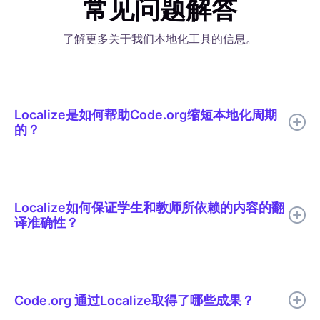
常见问题解答
了解更多关于我们本地化工具的信息。
Localize是如何帮助Code.org缩短本地化周期
的？
Localize帮助 Code.org 将 AI 翻译、有针对性的人工审核、上下
文编辑、词汇表支持和实时发布整合到一个本地化工作流程中。
Localize如何保证学生和教师所依赖的内容的翻
译准确性？
所有译文在发布前都会经过人工审核。审核人员会在实际页面中查
看译文的上下文，因此他们能够像发现语气不当的句子一样轻松地
发现翻译错误的编码术语。共享的词汇表确保了“循环”和“函数”等
Code.org 通过Localize取得了哪些成果？
词语在 Code.org 支持的所有 29 种语言中保持一致。