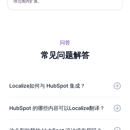
球范围内扩展。
问答
常见问题解答
Localize如何与 HubSpot 集成？
Localize使用轻量级的JavaScript代码片段直接连接到
HubSpot 的哪些内容可以Localize翻译？
您托管在 HubSpot 上的页面。它会自动检测并翻译所
有可见文本——无需插件或技术设置。
Localize支持网站页面、着陆页、博客文章、表单甚至