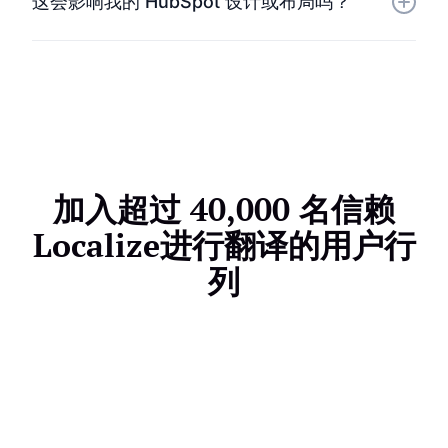
这会影响我的 HubSpot 设计或布局吗？
电子邮件模板的翻译，确保所有客户接触点都是多语言
的。
完全不会。Localize会保留您的 HubSpot 主题和布
局，仅翻译可见的文本内容。
加入超过 40,000 名信赖
Localize进行翻译的用户行
列