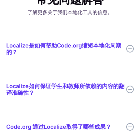
了解更多关于我们本地化工具的信息。
Localize是如何帮助Code.org缩短本地化周期
的？
Localize帮助 Code.org 将 AI 翻译、有针对性的人工审核、上下
文编辑、词汇表支持和实时发布整合到一个本地化工作流程中。
Localize如何保证学生和教师所依赖的内容的翻
译准确性？
所有译文在发布前都会经过人工审核。审核人员会在实际页面中查
看译文的上下文，因此他们能够像发现语气不当的句子一样轻松地
发现翻译错误的编码术语。共享的词汇表确保了“循环”和“函数”等
Code.org 通过Localize取得了哪些成果？
词语在 Code.org 支持的所有 29 种语言中保持一致。