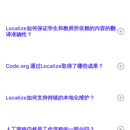
Localize帮助 Code.org 将 AI 翻译、有针对性的人工审核、上下
文编辑、词汇表支持和实时发布整合到一个本地化工作流程中。
Localize如何保证学生和教师所依赖的内容的翻
译准确性？
所有译文在发布前都会经过人工审核。审核人员会在实际页面中查
看译文的上下文，因此他们能够像发现语气不当的句子一样轻松地
发现翻译错误的编码术语。共享的词汇表确保了“循环”和“函数”等
Code.org 通过Localize取得了哪些成果？
词语在 Code.org 支持的所有 29 种语言中保持一致。
Code.org 将本地化周期缩短了 50% 以上，消除了发布延迟，并
提高了数千个课程的跨语言一致性。
Localize如何支持持续的本地化维护？
Localize帮助团队持续检测、翻译、审核和发布多语言更新，以便
翻译后的内容能够随着源内容的变化而保持最新状态。
人工审核仍然是工作流程的一部分吗？