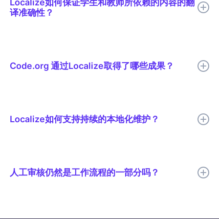
Localize如何保证学生和教师所依赖的内容的翻
译准确性？
所有译文在发布前都会经过人工审核。审核人员会在实际页面中查
看译文的上下文，因此他们能够像发现语气不当的句子一样轻松地
发现翻译错误的编码术语。共享的词汇表确保了“循环”和“函数”等
Code.org 通过Localize取得了哪些成果？
词语在 Code.org 支持的所有 29 种语言中保持一致。
Code.org 将本地化周期缩短了 50% 以上，消除了发布延迟，并
提高了数千个课程的跨语言一致性。
Localize如何支持持续的本地化维护？
Localize帮助团队持续检测、翻译、审核和发布多语言更新，以便
翻译后的内容能够随着源内容的变化而保持最新状态。
人工审核仍然是工作流程的一部分吗？
是的。Code.org 使用 AI 翻译以提高速度，并由人工进行审核，以
确保翻译质量、术语、语气和文化相关性等关键要素得到充分体
现。