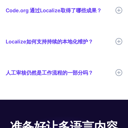
看译文的上下文，因此他们能够像发现语气不当的句子一样轻松地
发现翻译错误的编码术语。共享的词汇表确保了“循环”和“函数”等
Code.org 通过Localize取得了哪些成果？
词语在 Code.org 支持的所有 29 种语言中保持一致。
Code.org 将本地化周期缩短了 50% 以上，消除了发布延迟，并
提高了数千个课程的跨语言一致性。
Localize如何支持持续的本地化维护？
Localize帮助团队持续检测、翻译、审核和发布多语言更新，以便
翻译后的内容能够随着源内容的变化而保持最新状态。
人工审核仍然是工作流程的一部分吗？
是的。Code.org 使用 AI 翻译以提高速度，并由人工进行审核，以
确保翻译质量、术语、语气和文化相关性等关键要素得到充分体
现。
准备好让多语言内容